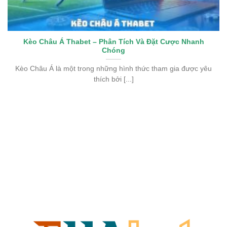
Kèo Châu Á Thabet – Phân Tích Và Đặt Cược Nhanh
Chóng
Kèo Châu Á là một trong những hình thức tham gia được yêu
thích bởi [...]