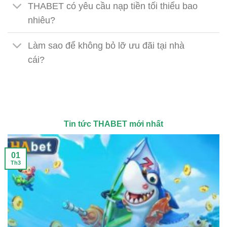
THABET có yêu cầu nạp tiền tối thiểu bao
nhiêu?
Làm sao để không bỏ lỡ ưu đãi tại nhà
cái?
Tin tức THABET mới nhất
01
Th3