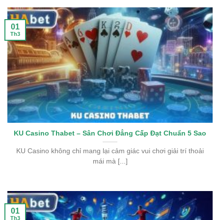
01
Th3
KU Casino Thabet – Sân Chơi Đẳng Cấp Đạt Chuẩn 5 Sao
KU Casino không chỉ mang lại cảm giác vui chơi giải trí thoải
mái mà [...]
01
Th3