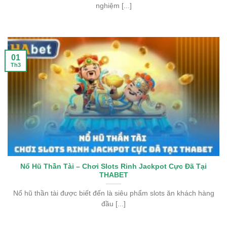
nghiệm [...]
01
Th3
Nổ Hũ Thần Tài – Chơi Slots Rinh Jackpot Cực Đã Tại
THABET
Nổ hũ thần tài được biết đến là siêu phẩm slots ăn khách hàng
đầu [...]