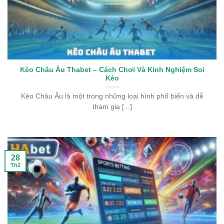
Kèo Châu Âu Thabet – Cách Chơi Và Kinh Nghiệm Soi
Kèo
Kèo Châu Âu là một trong những loại hình phổ biến và dễ
tham gia [...]
28
Th2