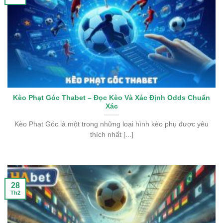
Kèo Phạt Góc Thabet – Đọc Kèo Và Xác Định Odds Chuẩn
Xác
Kèo Phạt Góc là một trong những loại hình kèo phụ được yêu
thích nhất [...]
28
Th2