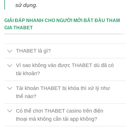
sử dụng.
GIẢI ĐÁP NHANH CHO NGƯỜI MỚI BẮT ĐẦU THAM
GIA THABET
THABET là gì?
Vì sao không vào được THABET dù đã có
tài khoản?
Tài khoản THABET bị khóa thì xử lý như
thế nào?
Có thể chơi THABET casino trên điện
thoại mà không cần tải app không?